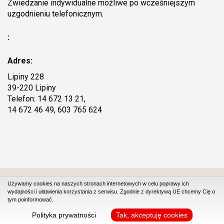
Zwiedzanie indywidualne możliwe po wcześniejszym
uzgodnieniu telefonicznym.
:
Adres:
Lipiny 228
39-220 Lipiny
Telefon: 14 672 13 21,
14 672 46 49, 603 765 624
Używamy cookies na naszych stronach internetowych w celu poprawy ich
wydajności i ułatwienia korzystania z serwisu. Zgodnie z dyrektywą UE chcemy Cię o
Projekt i wykonanie strony www: DUONET
tym poinformować.
Polityka prywatności
Tak, akceptuję cookies